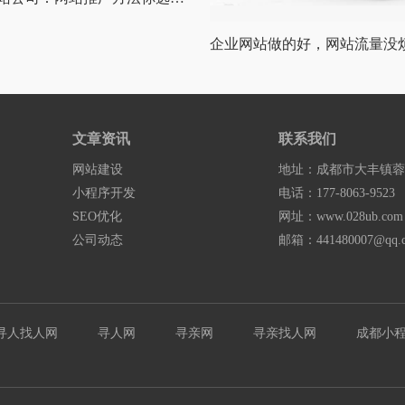
企业网站做的好，网站流量没
文章资讯
联系我们
网站建设
地址：成都市大丰镇蓉北
小程序开发
电话：177-8063-9523
SEO优化
网址：www.028ub.com
公司动态
邮箱：441480007@qq.
寻人找人网
寻人网
寻亲网
寻亲找人网
成都小