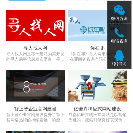
微信咨询
电话咨询
寻人找人网
你在哪
寻人找人网是零一建站为其开发
《你在哪》寻人网隶属于四川你
的寻人启事信息发布平台，寻人
在哪商务咨询有限公司,是目前
QQ咨询
找人网通过网站建设传播寻人启
国内首家公益寻人及悬赏寻人于
事意在帮助更多家庭团圆。寻人
一体的整合寻人平台，本平台致
找人就用寻人找人网。
力于为全国范围内亲友走失，同
学、战友失联及小孩丢失被拐等
一系列的寻人寻亲活动。
智上智企业官网建设
亿诺卉响应式网站建设
智上智企业官网建设提升了智上
成都亿诺卉响应式网站是以营销
智网络品牌的持续发展，响应式
为目的，搜索引擎良好表现为基
企业官网让智上智多终端网络触
础，具备营销功能的外贸网站。
达，营销随处可见；成都零一企
通过响应式营销网站建设帮助亿